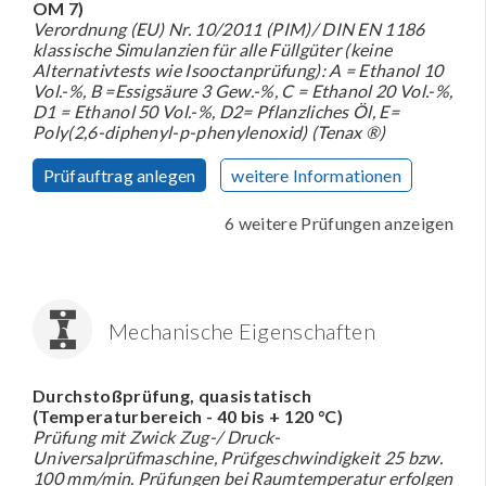
OM 7)
Verordnung (EU) Nr. 10/2011 (PIM)/ DIN EN 1186
klassische Simulanzien für alle Füllgüter (keine
Alternativtests wie Isooctanprüfung): A = Ethanol 10
Vol.-%, B =Essigsäure 3 Gew.-%, C = Ethanol 20 Vol.-%,
D1 = Ethanol 50 Vol.-%, D2= Pflanzliches Öl, E=
Poly(2,6-diphenyl-p-phenylenoxid) (Tenax ®)
Prüfauftrag anlegen
weitere Informationen
6 weitere Prüfungen anzeigen
Mechanische Eigenschaften
Durchstoßprüfung, quasistatisch
(Temperaturbereich - 40 bis + 120 °C)
Prüfung mit Zwick Zug-/ Druck-
Universalprüfmaschine, Prüfgeschwindigkeit 25 bzw.
100 mm/min. Prüfungen bei Raumtemperatur erfolgen