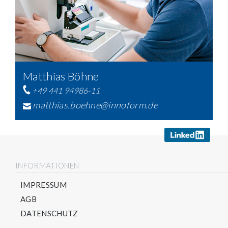
Matthias Böhne
+49 441 94986-11
matthias.boehne@innoform.de
INFORMATIONEN
IMPRESSUM
AGB
DATENSCHUTZ