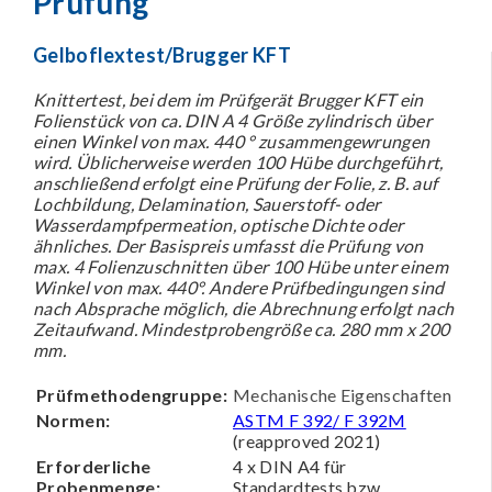
Prüfung
Gelboflextest/Brugger KFT
Knittertest, bei dem im Prüfgerät Brugger KFT ein
Folienstück von ca. DIN A 4 Größe zylindrisch über
einen Winkel von max. 440 ° zusammengewrungen
wird. Üblicherweise werden 100 Hübe durchgeführt,
anschließend erfolgt eine Prüfung der Folie, z. B. auf
Lochbildung, Delamination, Sauerstoff- oder
Wasserdampfpermeation, optische Dichte oder
ähnliches. Der Basispreis umfasst die Prüfung von
max. 4 Folienzuschnitten über 100 Hübe unter einem
Winkel von max. 440°. Andere Prüfbedingungen sind
nach Absprache möglich, die Abrechnung erfolgt nach
Zeitaufwand. Mindestprobengröße ca. 280 mm x 200
mm.
Prüfmethodengruppe:
Mechanische Eigenschaften
Normen:
ASTM F 392/ F 392M
(reapproved 2021)
Erforderliche
4 x DIN A4 für
Probenmenge:
Standardtests bzw.