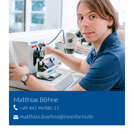
Matthias Böhne
+49 441 94986-11
matthias.boehne@innoform.de