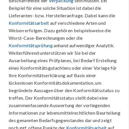
Beschaffenheit der
Verpackung
sein müssen. Ein
Beispiel für eine solche Situation ist dabei die
Lieferanten- bzw. Herstelleranfrage. Dabei kann die
Konformitätsarbeit
auf verschiedene Arten und
Weisen erfolgen. Dazu gehören beispielsweise die
Worst-Case-Berechnungen oder die
Konformitätsprüfung
anhand aufwendiger Analytik.
Weiterführend unterstützen wir Sie bei der
Ausarbeitung eines Prüfplanes, bei Bedarf Erstellung
eines Konformitätsgutachtens oder einer Vorlage für
Ihre Konformitätserklärung auf Basis einer
lückenlosen Konformitätsdokumentation, um
begründete Aussagen über den Konformitätsstatus zu
treffen. Der Konformitätsstatus stellt dabei eine
zusammenfassende Auswertung der vorliegenden
Informationen zur lebensmittelrechtlichen Beurteilung
des genannten Bedarfsgegenstandes dar und zeigt
noch ggf. offene Punkte der
Konformitätsarbeit
auf.