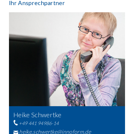
Ihr Ansprechpartner
Heike Schwertke
+49 441 94986-14
heike.schwertke@innoform.de