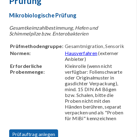
Prüfung
Mikrobiologische Prüfung
Gesamtkeimzahlbestimmung, Hefen und
Schimmelpilze bzw. Enterobakterien
Prüfmethodengruppe:
Gesamtmigration, Sensorik
Normen:
Hausverfahren
(externer
Anbieter)
Erforderliche
Kleinrolle (wenn nicht
Probenmenge:
verfügbar: Folienschwarte
oder Originalmuster in
gasdichter Verpackung),
mind. 15 DIN A4 Bögen
bzw. Schalen, bitte die
Proben nicht mit den
Händen berühren, separat
verpacken und als "Proben
für MiBi" kennzeichnen
Prüfauftrag anlegen