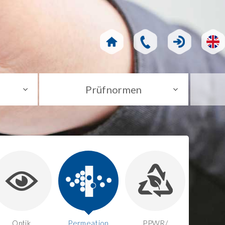
Prüfnormen
Optik
Permeation
PPWR/