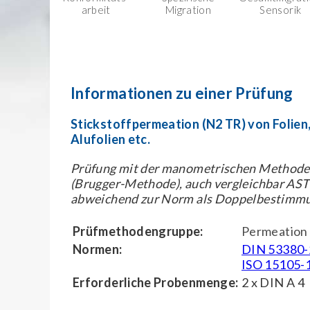
arbeit
Migration
Sensorik
Informationen zu einer Prüfung
Stickstoffpermeation (N2 TR) von Folien
Alufolien etc.
Prüfung mit der manometrischen Methode 
(Brugger-Methode), auch vergleichbar AS
abweichend zur Norm als Doppelbestimm
Prüfmethodengruppe:
Permeation
Normen:
DIN 53380-
ISO 15105-
Erforderliche Probenmenge:
2 x DIN A 4