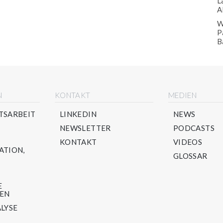
L
A
W
P
B
N
KONTAKT
MEDIEN
TSARBEIT
LINKEDIN
NEWS
NEWSLETTER
PODCASTS
KONTAKT
VIDEOS
ATION,
GLOSSAR
E
TEN
LYSE