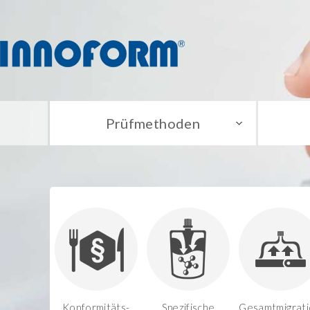
Prüfmethoden
Konformitäts-
Spezifische
Gesamtmigrati