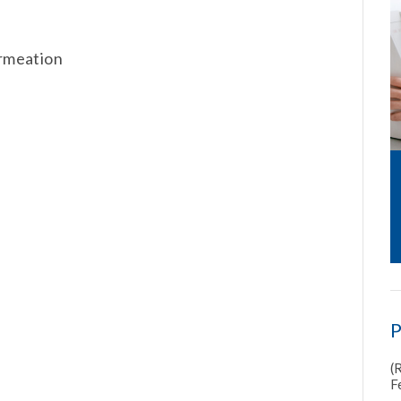
rmeation
P
(
F