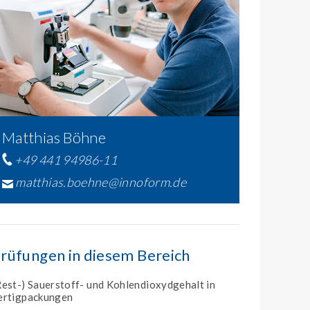
Matthias Böhne
+49 441 94986-11
matthias.boehne@innoform.de
rüfungen in diesem Bereich
Rest-) Sauerstoff- und Kohlendioxydgehalt in
ertigpackungen