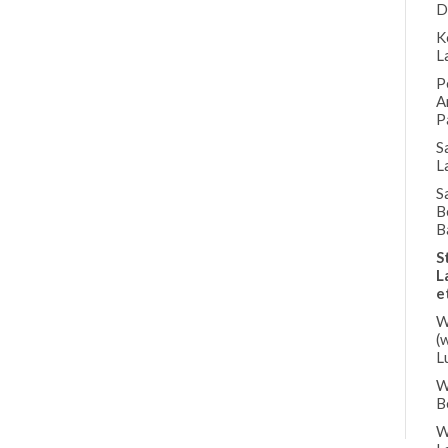
D
K
L
P
A
P
S
L
S
B
B
S
L
e
W
(
L
W
B
W