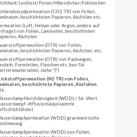
ichtheit/Lecktest/Poren/Mikrolöcher/Fehlstellen
ohlendioxydpermeation (CO2 TR) von Folien,
aminaten, beschichteten Papieren, Alufolien etc.
ermeation (Luft, Helium oder Argon, andere auf
nfrage) von Folien, Laminaten, beschichteten
apieren, Alufolien
auerstoffpermeation (OTR) von Folien,
aminaten, beschichteten Papieren, Alufolien, etc.
auerstoffpermeation (OTR) von Packungen,
euteln, Formteilen, Flaschen etc. (nur für
arrierematerialien, siehe "i")
tickstoffpermeation (N2 TR) von Folien,
aminaten, beschichtete Papieren, Alufolien
tc.
asserdampfdurchlässigkeit (WDD) / Sd- Wert
wasserdampf-diffusionsäquivalente
uftschichtdicke)
asserdampfpermeation (WDD) gravimetrische
estimmung
asserdampfpermeation (WDD) von Folien,