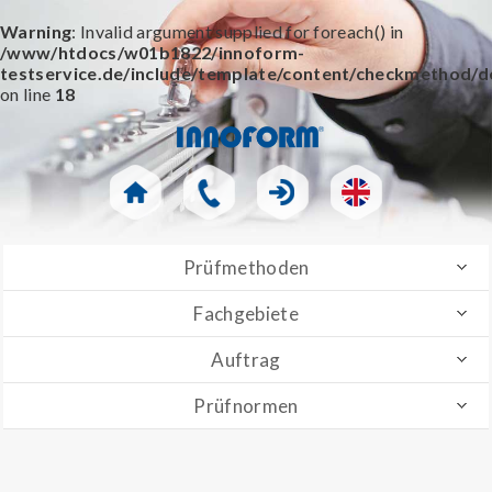
Warning
: Invalid argument supplied for foreach() in
/www/htdocs/w01b1822/innoform-
testservice.de/include/template/content/checkmethod/de
on line
18
Prüfmethoden
Fachgebiete
Auftrag
Prüfnormen