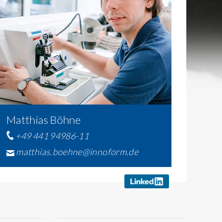
Matthias Böhne
+49 441 94986-11
matthias.boehne@innoform.de