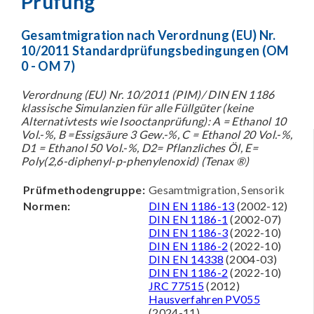
Prüfung
Gesamtmigration nach Verordnung (EU) Nr.
10/2011 Standardprüfungsbedingungen (OM
0 - OM 7)
Verordnung (EU) Nr. 10/2011 (PIM)/ DIN EN 1186
klassische Simulanzien für alle Füllgüter (keine
Alternativtests wie Isooctanprüfung): A = Ethanol 10
Vol.-%, B =Essigsäure 3 Gew.-%, C = Ethanol 20 Vol.-%,
D1 = Ethanol 50 Vol.-%, D2= Pflanzliches Öl, E=
Poly(2,6-diphenyl-p-phenylenoxid) (Tenax ®)
Prüfmethodengruppe:
Gesamtmigration, Sensorik
Normen:
DIN EN 1186-13
(2002-12)
DIN EN 1186-1
(2002-07)
DIN EN 1186-3
(2022-10)
DIN EN 1186-2
(2022-10)
DIN EN 14338
(2004-03)
DIN EN 1186-2
(2022-10)
JRC 77515
(2012)
Hausverfahren PV055
(2024-11)