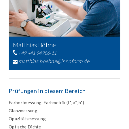
Matthias Böhne
+49 441 94986-11
matthias.boehne@innoform.de
Prüfungen in diesem Bereich
Farbortmessung, Farbmetrik (L*, a*, b*)
Glanzmessung
Opazitätsmessung
Optische Dichte