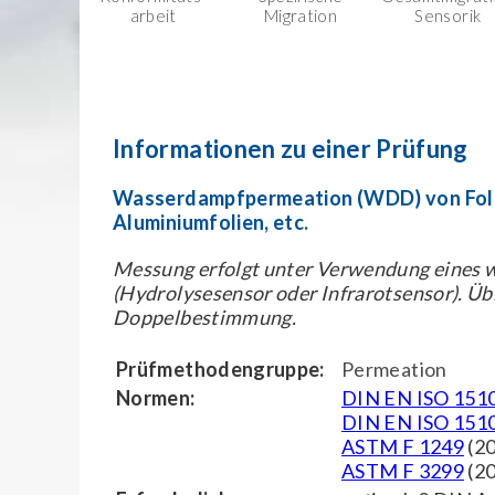
arbeit
Migration
Sensorik
Informationen zu einer Prüfung
Wasserdampfpermeation (WDD) von Folie
Aluminiumfolien, etc.
Messung erfolgt unter Verwendung eines 
(Hydrolysesensor oder Infrarotsensor). Ü
Doppelbestimmung.
Prüfmethodengruppe:
Permeation
Normen:
DIN EN ISO 151
DIN EN ISO 151
ASTM F 1249
(2
ASTM F 3299
(2