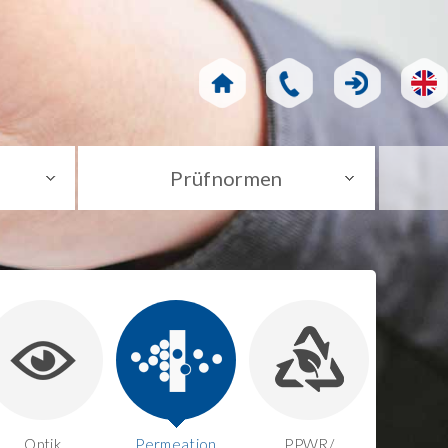
Prüfnormen
Optik
Permeation
PPWR/