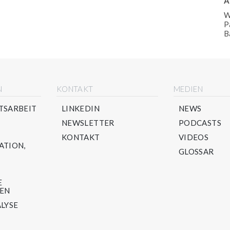
A
W
P
B
N
KONTAKT
MEDIEN
TSARBEIT
LINKEDIN
NEWS
NEWSLETTER
PODCASTS
KONTAKT
VIDEOS
ATION,
GLOSSAR
E
TEN
LYSE