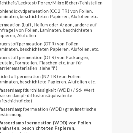
ichtheit/Lecktest/Poren/Mikrolöcher/Fehlstellen
ohlendioxydpermeation (CO2 TR) von Folien,
aminaten, beschichteten Papieren, Alufolien etc.
ermeation (Luft, Helium oder Argon, andere auf
nfrage) von Folien, Laminaten, beschichteten
apieren, Alufolien
auerstoffpermeation (OTR) von Folien,
aminaten, beschichteten Papieren, Alufolien, etc.
auerstoffpermeation (OTR) von Packungen,
euteln, Formteilen, Flaschen etc. (nur für
arrierematerialien, siehe "i")
tickstoffpermeation (N2 TR) von Folien,
aminaten, beschichtete Papieren, Alufolien etc.
asserdampfdurchlässigkeit (WDD) / Sd- Wert
wasserdampf-diffusionsäquivalente
uftschichtdicke)
asserdampfpermeation (WDD) gravimetrische
estimmung
asserdampfpermeation (WDD) von Folien,
aminaten, beschichteten Papieren,