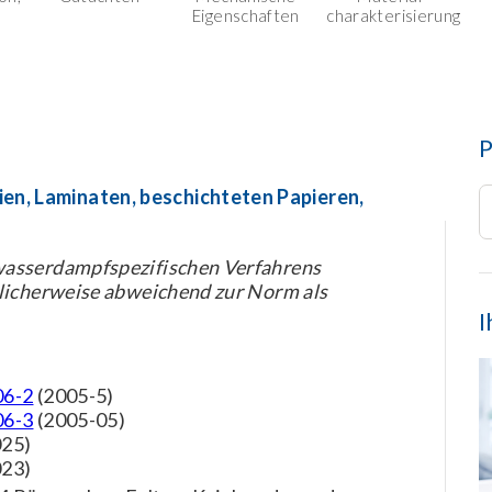
Eigenschaften
charakterisierung
P
n, Laminaten, beschichteten Papieren,
wasserdampfspezifischen Verfahrens
blicherweise abweichend zur Norm als
I
06-2
(2005-5)
06-3
(2005-05)
025)
023)