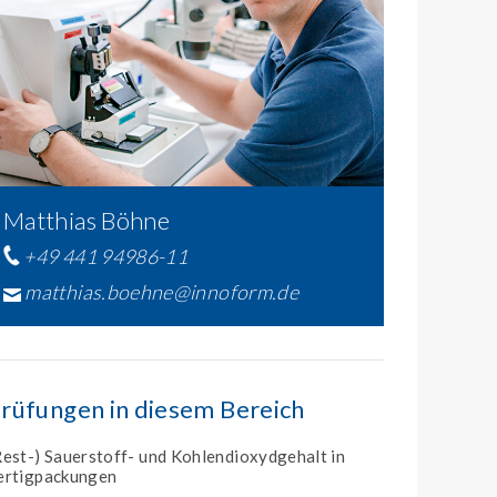
Matthias Böhne
+49 441 94986-11
matthias.boehne@innoform.de
rüfungen in diesem Bereich
Rest-) Sauerstoff- und Kohlendioxydgehalt in
ertigpackungen