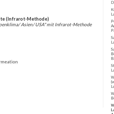
D
K
L
hte (Infrarot-Methode)
P
enklima/ Asien/ USA" mit Infrarot-Methode
A
P
S
L
S
B
B
rmeation
S
L
W
(
L
W
B
W
L