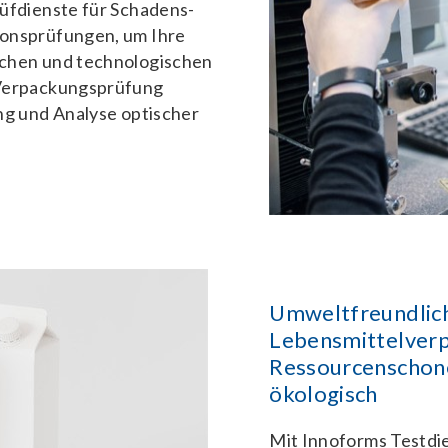
rüfdienste für Schadens-
ionsprüfungen, um Ihre
schen und technologischen
 Verpackungsprüfung
ng und Analyse optischer
Umweltfreundlic
Lebensmittelver
Ressourcenschone
ökologisch
Mit Innoforms Testdie