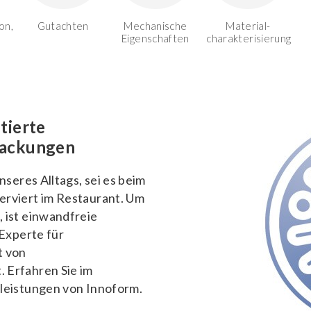
on,
Gutachten
Mechanische
Material-
Eigenschaften
charakterisierung
tierte
packungen
nseres Alltags, sei es beim
erviert im Restaurant. Um
 ist einwandfreie
 Experte für
t von
 Erfahren Sie im
tleistungen von Innoform.