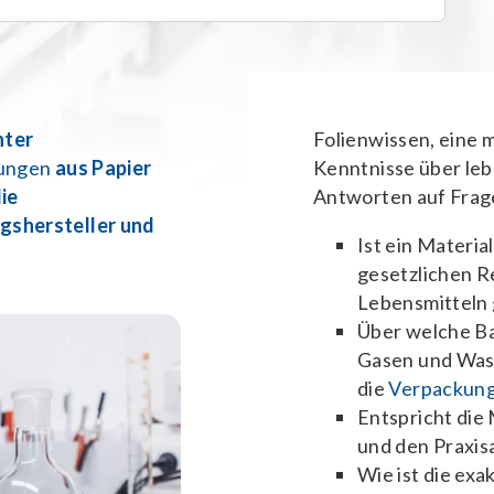
nter
Folienwissen, eine
kungen
aus Papier
Kenntnisse über leb
ie
Antworten auf Frag
ngshersteller und
Ist ein Materia
gesetzlichen R
Lebensmitteln
Über welche Ba
Gasen und Wass
die
Verpackun
Entspricht die 
und den Praxi
Wie ist die exa