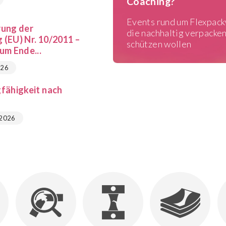
Coaching?
Events rund um Flexpackw
rung der
die nachhaltig verpacke
(EU) Nr. 10/2011 –
schützen wollen
um Ende...
026
fähigkeit nach
 2026