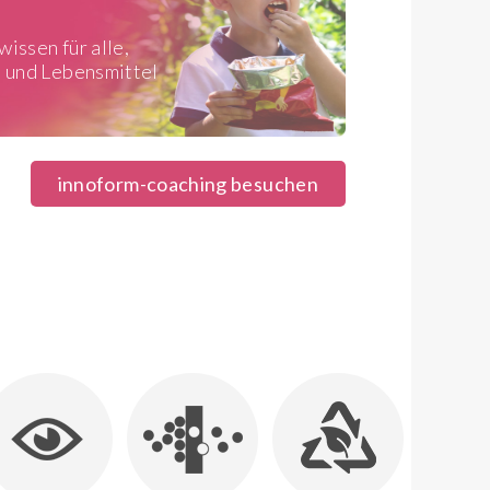
issen für alle,
n und Lebensmittel
innoform-coaching besuchen