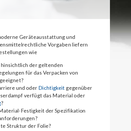
 moderne Geräteausstattung und
ensmittelrechtliche Vorgaben liefern
estellungen wie
l hinsichtlich der geltenden
egelungen für das Verpacken von
 geeignet?
rriere und oder
Dichtigkeit
gegenüber
erdampf verfügt das Material oder
g
?
Material-Festigkeit der Spezifikation
sanforderungen?
kte Struktur der Folie?