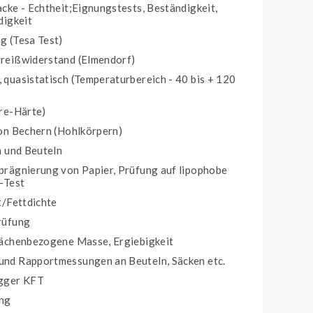
cke - Echtheit;Eignungstests, Beständigkeit,
digkeit
g (Tesa Test)
reißwiderstand (Elmendorf)
quasistatisch (Temperaturbereich - 40 bis + 120
re-Härte)
on Bechern (Hohlkörpern)
n und Beuteln
prägnierung von Papier, Prüfung auf lipophobe
-Test
t/Fettdichte
rüfung
lächenbezogene Masse, Ergiebigkeit
nd Rapportmessungen an Beuteln, Säcken etc.
ugger KFT
ng