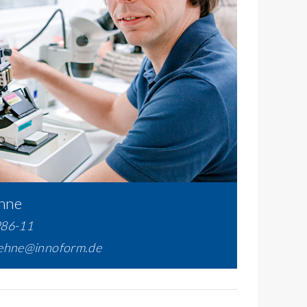
hne
986-11
oehne@innoform.de