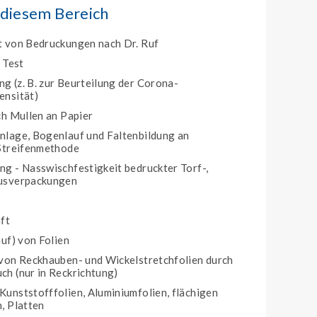
 diesem Bereich
t von Bedruckungen nach Dr. Ruf
 Test
 (z. B. zur Beurteilung der Corona-
ensität)
ch Mullen an Papier
nlage, Bogenlauf und Faltenbildung an
 Streifenmethode
g - Nasswischfestigkeit bedruckter Torf-,
usverpackungen
ft
uf) von Folien
von Reckhauben- und Wickelstretchfolien durch
h (nur in Reckrichtung)
unststofffolien, Aluminiumfolien, flächigen
, Platten