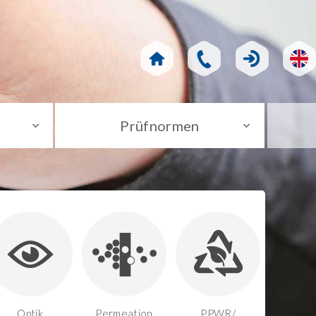
Prüfnormen
Optik
Permeation
PPWR/