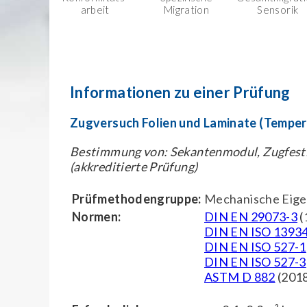
arbeit
Migration
Sensorik
Informationen zu einer Prüfung
Zugversuch Folien und Laminate (Tempera
Bestimmung von: Sekantenmodul, Zugfest
(akkreditierte Prüfung)
Prüfmethodengruppe:
Mechanische Eige
Normen:
DIN EN 29073-3
(
DIN EN ISO 1393
DIN EN ISO 527-1
DIN EN ISO 527-3
ASTM D 882
(201