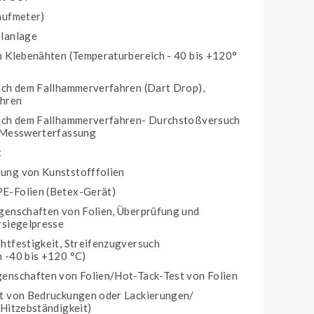
aufmeter)
Planlage
n Klebenähten (Temperaturbereich - 40 bis +120°
ach dem Fallhammerverfahren (Dart Drop),
ahren
nach dem Fallhammerverfahren- Durchstoßversuch
r Messwerterfassung
t
ung von Kunststofffolien
E-Folien (Betex-Gerät)
genschaften von Folien, Überprüfung und
rsiegelpresse
htfestigkeit, Streifenzugversuch
 -40 bis +120 °C)
enschaften von Folien/Hot-Tack-Test von Folien
it von Bedruckungen oder Lackierungen/
(Hitzebständigkeit)