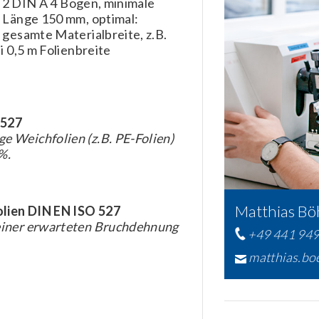
w. 2 DIN A 4 Bögen, minimale
 Länge 150 mm, optimal:
 gesamte Materialbreite, z.B.
i 0,5 m Folienbreite
 527
 Weichfolien (z.B. PE-Folien)
%.
Matthias Bö
olien DIN EN ISO 527
einer erwarteten Bruchdehnung
+49 441 94
matthias.b