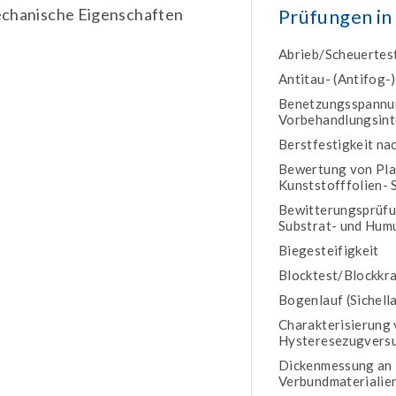
echanische Eigenschaften
Prüfungen in
Abrieb/Scheuertes
Antitau- (Antifog-)
Benetzungsspannung
Vorbehandlungsint
Berstfestigkeit na
Bewertung von Pla
Kunststofffolien-
Bewitterungsprüfun
Substrat- und Hum
Biegesteifigkeit
Blocktest/Blockkra
Bogenlauf (Sichella
Charakterisierung 
Hysteresezugversuc
Dickenmessung an K
Verbundmaterialien