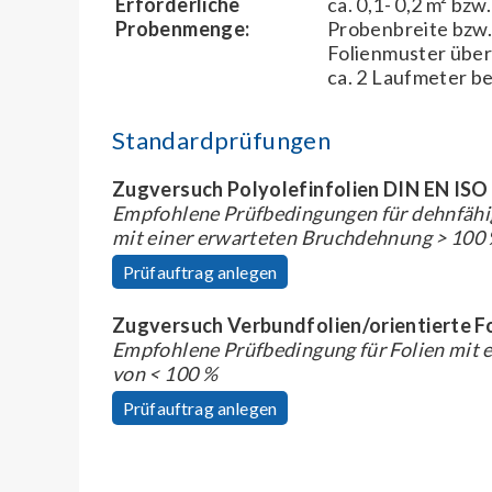
Erforderliche
ca. 0,1- 0,2 m² bz
Probenmenge:
Probenbreite bzw.
Folienmuster über
ca. 2 Laufmeter be
Standardprüfungen
Zugversuch Polyolefinfolien DIN EN ISO
Empfohlene Prüfbedingungen für dehnfähige
mit einer erwarteten Bruchdehnung > 100 
Prüfauftrag anlegen
Zugversuch Verbundfolien/orientierte F
Empfohlene Prüfbedingung für Folien mit 
von < 100 %
Prüfauftrag anlegen