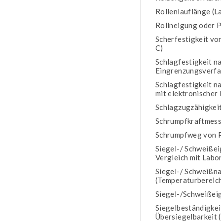
Rollenlauflänge (L
Rollneigung oder 
Scherfestigkeit vo
C)
Schlagfestigkeit n
Eingrenzungsverf
Schlagfestigkeit 
mit elektronische
Schlagzugzähigkei
Schrumpfkraftmess
Schrumpfweg von P
Siegel-/ Schweißei
Vergleich mit Labo
Siegel-/ Schweißna
(Temperaturbereich
Siegel-/Schweißeig
Siegelbeständigke
Übersiegelbarkeit 