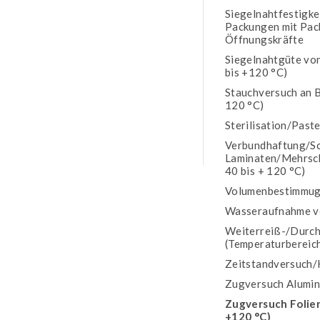
Siegelnahtfestigke
Packungen mit Pac
Öffnungskräfte
Siegelnahtgüte vo
bis +120 °C)
Stauchversuch an B
120 °C)
Sterilisation/Past
Verbundhaftung/Sc
Laminaten/Mehrsch
40 bis + 120 °C)
Volumenbestimmug 
Wasseraufnahme v
Weiterreiß-/Durch
(Temperaturbereich
Zeitstandversuch/
Zugversuch Alumin
Zugversuch Folien
+120 °C)