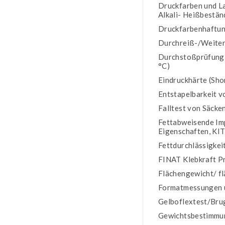
Druckfarben und La
Alkali- Heißbestän
Druckfarbenhaftun
Durchreiß-/Weiter
Durchstoßprüfung, 
°C)
Eindruckhärte (Sho
Entstapelbarkeit v
Falltest von Säcke
Fettabweisende Im
Eigenschaften, KIT
Fettdurchlässigkei
FINAT Klebkraft P
Flächengewicht/ f
Formatmessungen u
Gelboflextest/Br
Gewichtsbestimmu