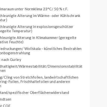
imaraum unter Normklima 23°C/ 50 % r.F.
chleunigte Alterung im Wärme- oder Kühlschrank
atur)
hleunigte Alterung in explosionsgeschützer
egelte Temperatur)
hleunigte Alterung in Klimakammer (geregelte
ative Feuchte)
Bedruckungen/ Wollskala - künstliches Bestrahlen
enonbogenstrahlung
t nach Gurley
ltigkeit/Wärmestabilität/Dimensionsstabilität
hnen
/Cling von Stretchfolien, landwirtschaftlichen
ring-Folien, Frischhaltefolien und anderen
n
tand/spezifischer Oberflächenwiderstand
endtsen
nt COF