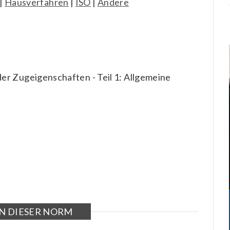
|
Hausverfahren
|
ISO
|
Andere
er Zugeigenschaften - Teil 1: Allgemeine
N DIESER NORM