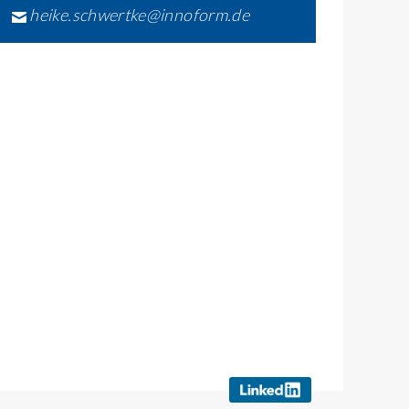
heike.schwertke@innoform.de