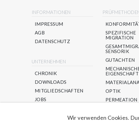
INFORMATIONEN
PRÜFMETHODE
IMPRESSUM
KONFORMITÄ
AGB
SPEZIFISCHE
MIGRATION
DATENSCHUTZ
GESAMTMIGR
SENSORIK
GUTACHTEN
UNTERNEHMEN
MECHANISCH
CHRONIK
EIGENSCHAF
DOWNLOADS
MATERIALANA
MITGLIEDSCHAFTEN
OPTIK
JOBS
PERMEATION
PPWR/ RECYC
NEU-IM AUFBA
Wir verwenden Cookies. Dur