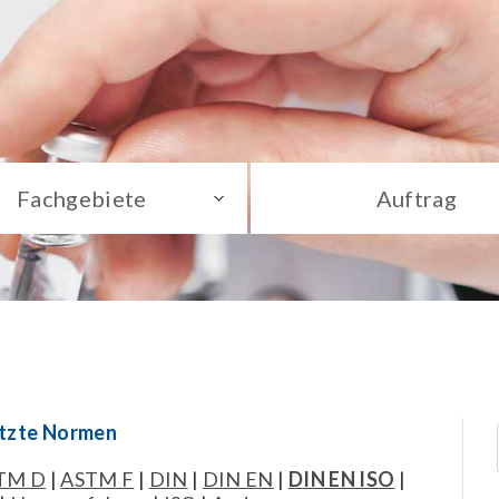
Fachgebiete
Auftrag
ützte Normen
TM D
|
ASTM F
|
DIN
|
DIN EN
|
DIN EN ISO
|