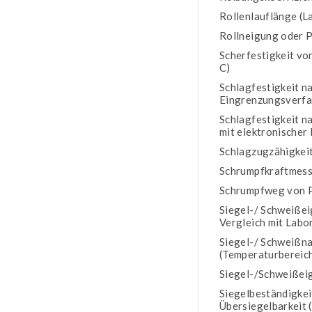
Rollenlauflänge (L
Rollneigung oder 
Scherfestigkeit vo
C)
Schlagfestigkeit n
Eingrenzungsverf
Schlagfestigkeit 
mit elektronische
Schlagzugzähigkei
Schrumpfkraftmess
Schrumpfweg von P
Siegel-/ Schweißei
Vergleich mit Labo
Siegel-/ Schweißna
(Temperaturbereich
Siegel-/Schweißeig
Siegelbeständigke
Übersiegelbarkeit 