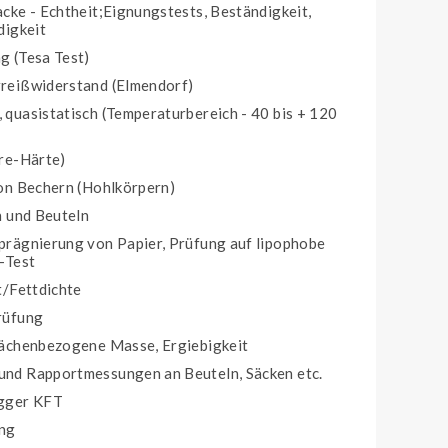
cke - Echtheit;Eignungstests, Beständigkeit,
digkeit
g (Tesa Test)
reißwiderstand (Elmendorf)
quasistatisch (Temperaturbereich - 40 bis + 120
re-Härte)
on Bechern (Hohlkörpern)
n und Beuteln
prägnierung von Papier, Prüfung auf lipophobe
-Test
t/Fettdichte
rüfung
lächenbezogene Masse, Ergiebigkeit
nd Rapportmessungen an Beuteln, Säcken etc.
ugger KFT
ng