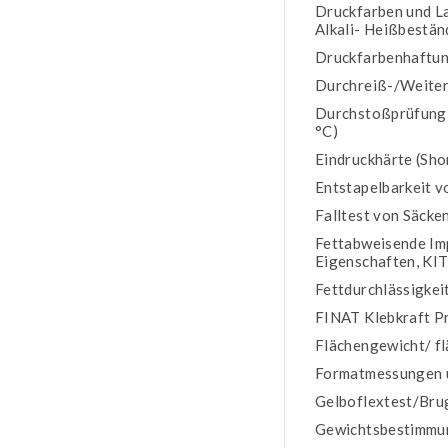
Druckfarben und La
Alkali- Heißbestän
Druckfarbenhaftun
Durchreiß-/Weiter
Durchstoßprüfung, 
°C)
Eindruckhärte (Sho
Entstapelbarkeit v
Falltest von Säcke
Fettabweisende Im
Eigenschaften, KIT
Fettdurchlässigkei
FINAT Klebkraft P
Flächengewicht/ f
Formatmessungen u
Gelboflextest/Br
Gewichtsbestimmu