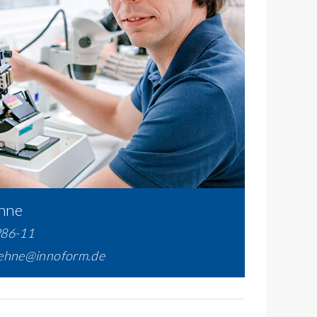
hne
986-11
oehne@innoform.de