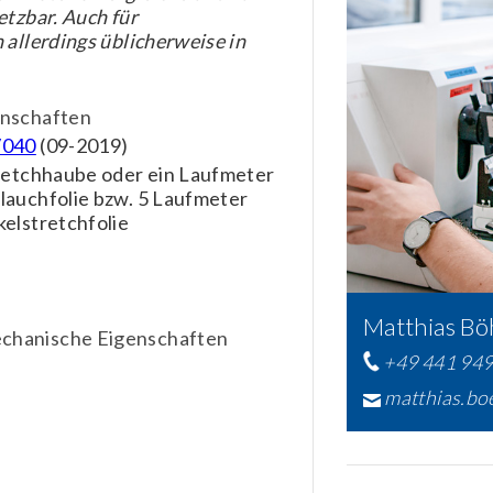
etzbar. Auch für
 allerdings üblicherweise in
nschaften
V040
(09-2019)
retchhaube oder ein Laufmeter
auchfolie bzw. 5 Laufmeter
elstretchfolie
Matthias Bö
echanische Eigenschaften
+49 441 94
matthias.b