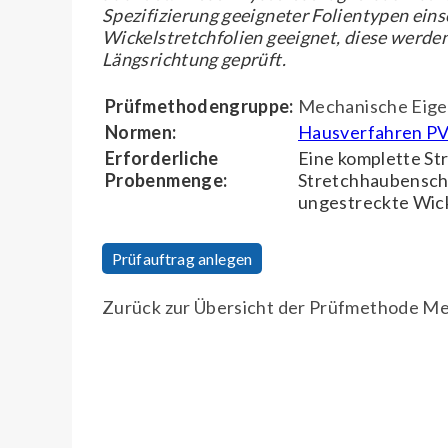
Spezifizierung geeigneter Folientypen eins
Wickelstretchfolien geeignet, diese werden
Längsrichtung geprüft.
Prüfmethodengruppe:
Mechanische Eige
Normen:
Hausverfahren P
Erforderliche
Eine komplette St
Probenmenge:
Stretchhaubenschl
ungestreckte Wick
Prüfauftrag anlegen
Zurück zur Übersicht der Prüfmethode M