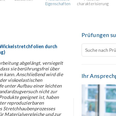
Eigenschaften
charakterisierung
Prüfungen s
Wickelstretchfolien durch
ng)
rbeitung abgelängt, versiegelt
dass sie berührungsfrei über
en kann. Anschließend wird die
Ihr Ansprech
 der viskoelastischen
e unter Aufbau einer leichten
tandardzugversuch nicht zur
 Produkte geeignet ist, haben
nter reproduzierbaren
es Stretchhaubenprozesses
ür Materialvergleiche und zur