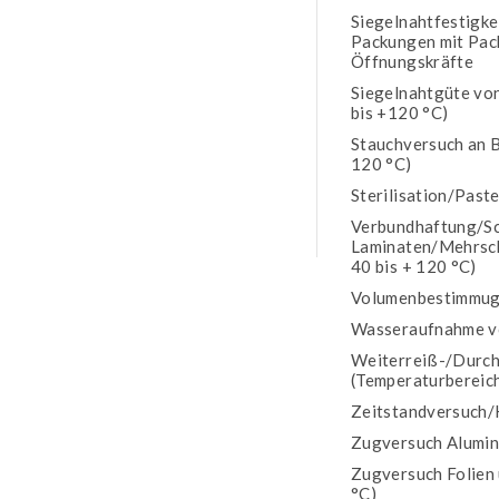
Siegelnahtfestigke
Packungen mit Pac
Öffnungskräfte
Siegelnahtgüte vo
bis +120 °C)
Stauchversuch an B
120 °C)
Sterilisation/Past
Verbundhaftung/Sc
Laminaten/Mehrsch
40 bis + 120 °C)
Volumenbestimmug 
Wasseraufnahme v
Weiterreiß-/Durch
(Temperaturbereich
Zeitstandversuch/
Zugversuch Alumin
Zugversuch Folien 
°C)