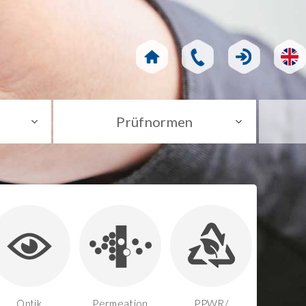
Prüfnormen
Optik
Permeation
PPWR/