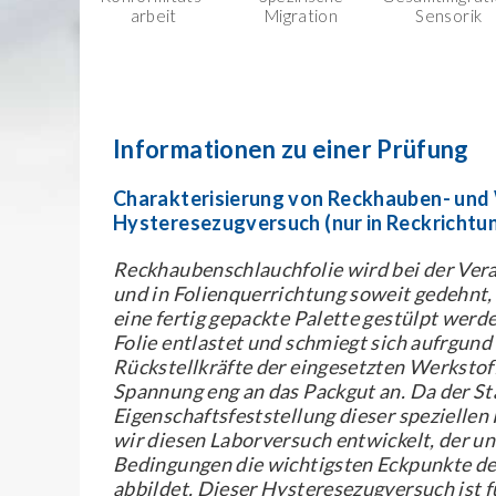
arbeit
Migration
Sensorik
Informationen zu einer Prüfung
Charakterisierung von Reckhauben- und 
Hysteresezugversuch (nur in Reckrichtu
Reckhaubenschlauchfolie wird bei der Vera
und in Folienquerrichtung soweit gedehnt, 
eine fertig gepackte Palette gestülpt werd
Folie entlastet und schmiegt sich aufrgund
Rückstellkräfte der eingesetzten Werkstoff
Spannung eng an das Packgut an. Da der S
Eigenschaftsfeststellung dieser speziellen
wir diesen Laborversuch entwickelt, der u
Bedingungen die wichtigsten Eckpunkte d
abbildet. Dieser Hysteresezugversuch ist f