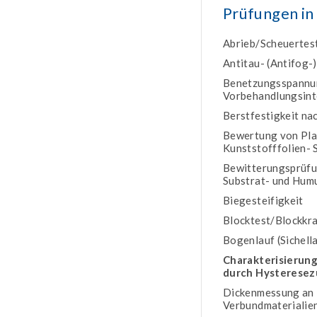
Prüfungen in
Abrieb/Scheuertes
Antitau- (Antifog-)
Benetzungsspannung
Vorbehandlungsint
Berstfestigkeit na
Bewertung von Pla
Kunststofffolien-
Bewitterungsprüfun
Substrat- und Hum
Biegesteifigkeit
Blocktest/Blockkra
Bogenlauf (Sichella
Charakterisierun
durch Hysteresezu
Dickenmessung an K
Verbundmaterialien