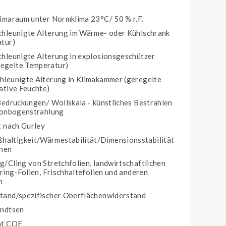
imaraum unter Normklima 23°C/ 50 % r.F.
chleunigte Alterung im Wärme- oder Kühlschrank
atur)
hleunigte Alterung in explosionsgeschützer
egelte Temperatur)
hleunigte Alterung in Klimakammer (geregelte
ative Feuchte)
Bedruckungen/ Wollskala - künstliches Bestrahlen
enonbogenstrahlung
t nach Gurley
ltigkeit/Wärmestabilität/Dimensionsstabilität
hnen
/Cling von Stretchfolien, landwirtschaftlichen
ring-Folien, Frischhaltefolien und anderen
n
tand/spezifischer Oberflächenwiderstand
endtsen
nt COF