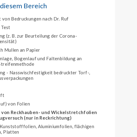
 diesem Bereich
t von Bedruckungen nach Dr. Ruf
 Test
 (z. B. zur Beurteilung der Corona-
ensität)
ch Mullen an Papier
nlage, Bogenlauf und Faltenbildung an
 Streifenmethode
g - Nasswischfestigkeit bedruckter Torf-,
usverpackungen
ft
uf) von Folien
g von Reckhauben- und Wickelstretchfolien
gversuch (nur in Reckrichtung)
unststofffolien, Aluminiumfolien, flächigen
, Platten