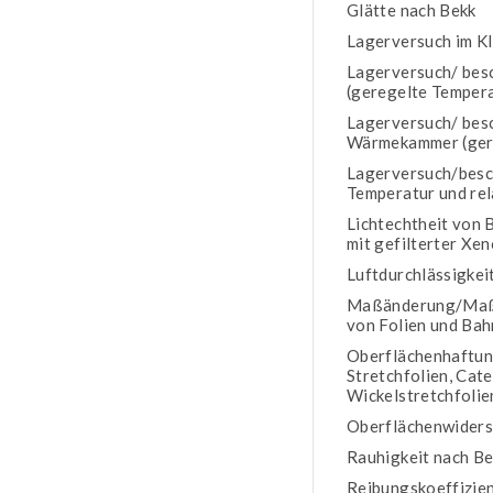
Glätte nach Bekk
Lagerversuch im Kl
Lagerversuch/ bes
(geregelte Temper
Lagerversuch/ besc
Wärmekammer (ger
Lagerversuch/besc
Temperatur und rel
Lichtechtheit von 
mit gefilterter X
Luftdurchlässigkei
Maßänderung/Maßha
von Folien und Ba
Oberflächenhaftung
Stretchfolien, Cate
Wickelstretchfolie
Oberflächenwiders
Rauhigkeit nach B
Reibungskoeffizie