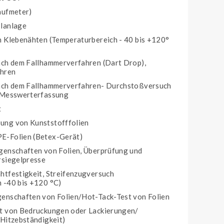
aufmeter)
Planlage
n Klebenähten (Temperaturbereich - 40 bis +120°
ach dem Fallhammerverfahren (Dart Drop),
ahren
nach dem Fallhammerverfahren- Durchstoßversuch
r Messwerterfassung
t
ung von Kunststofffolien
E-Folien (Betex-Gerät)
genschaften von Folien, Überprüfung und
rsiegelpresse
htfestigkeit, Streifenzugversuch
 -40 bis +120 °C)
enschaften von Folien/Hot-Tack-Test von Folien
it von Bedruckungen oder Lackierungen/
(Hitzebständigkeit)