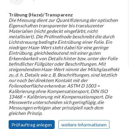
Trübung (Haze)/Transparenz
Die Messung dient zur Quantifizierung der optischen
Eigenschaften transparenter bis transluzenter
Materialien (nicht gedeckt eingefärbt, nicht
metallisiert). Die Prüfmethode beschreibt die durch
Lichtstreuung bedingte Eintrübung einer Folie. Ein
niedriger Haze-Wert steht dabei für eine geringe
Eintrübung, gleichbedeutend mit einer guten
Erkennbarkeit von Details hinter bzw. unter der Folie
befindlicher Füllgüter oder Beschriftungen. Mit
steigendendem Haze-Wert nimmt der Milchglaseffekt
zu, d. h. Details wie z. B. Beschriftungen, sind letztlich
nur noch bei direktem Kontakt mit der
Folienoberfläche erkennbar. ASTM D 1003 =
Kalibrierung ohne Kompensationsport, DIN ISO
13468 = Kalibrierung mit Kompensationsport. Die
Messwerte unterscheiden sich geringfügig, die
Messungen erfolgen aber prinzipiell nach dem
gleichen Prinzip.
Prüfauftrag anlegen
weitere Informationen