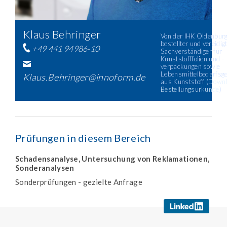
Klaus Behringer
Von der IHK Oldenburg 
bestellter und vereidig
+49 441 94986-10
Sachverständiger für
Kunststofffolien und -
verpackungen sowie
Lebensmittelbedarfsg
Klaus.Behringer@innoform.de
aus Kunststoff (
Downl
Bestellungsurkunde
)
Prüfungen in diesem Bereich
Schadensanalyse, Untersuchung von Reklamationen,
Sonderanalysen
Sonderprüfungen - gezielte Anfrage