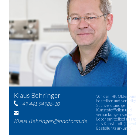
Klaus Behringer
Von der IHK Oldenburg 
bestellter und vereidig
+49 441 94986-10
Sachverständiger für
Kunststofffolien und -
verpackungen sowie
Lebensmittelbedarfsg
Klaus.Behringer@innoform.de
aus Kunststoff (
Downl
Bestellungsurkunde
)