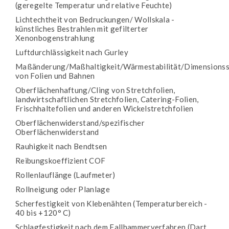
(geregelte Temperatur und relative Feuchte)
Lichtechtheit von Bedruckungen/ Wollskala -
künstliches Bestrahlen mit gefilterter
Xenonbogenstrahlung
Luftdurchlässigkeit nach Gurley
Maßänderung/Maßhaltigkeit/Wärmestabilität/Dimensionsst
von Folien und Bahnen
Oberflächenhaftung/Cling von Stretchfolien,
landwirtschaftlichen Stretchfolien, Catering-Folien,
Frischhaltefolien und anderen Wickelstretchfolien
Oberflächenwiderstand/spezifischer
Oberflächenwiderstand
Rauhigkeit nach Bendtsen
Reibungskoeffizient COF
Rollenlauflänge (Laufmeter)
Rollneigung oder Planlage
Scherfestigkeit von Klebenähten (Temperaturbereich -
40 bis +120° C)
Schlagfestigkeit nach dem Fallhammerverfahren (Dart