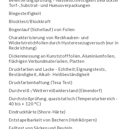
Bewitterungsprüfung - Nasswischfestigkeit bedruckter
Torf-, Substrat- und Humusverpackungen
Biegesteifigkeit
Blocktest/Blockkraft
Bogenlauf (Sichellauf) von Folien
Charakterisierung von Reckhauben- und
Wickelstretchfolien durch Hysteresezugversuch (nur in
Reckrichtung)
Dickenmessung an Kunststofffolien, Aluminiumfolien,
flächigen Verbundmaterialien, Platten
Druckfarben und Lacke - Echtheit;Eignungstests,
Beständigkeit, Alkali- Heißbeständigkeit
Druckfarbenhaftung (Tesa Test)
Durchreiß-/Weiterreißwiderstand (Elmendorf)
Durchstoßprüfung, quasistatisch (Temperaturbereich -
40 bis + 120 °C)
Eindruckhärte (Shore-Härte)
Entstapelbarkeit von Bechern (Hohlkörpern)
Falltest von Säcken und Beuteln