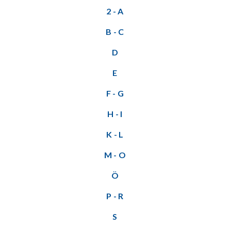
2 - A
B - C
D
E
F - G
H - I
K - L
M - O
Ö
P - R
S