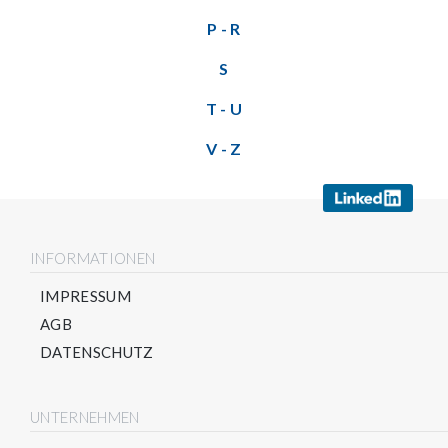
P - R
S
T - U
V - Z
INFORMATIONEN
IMPRESSUM
AGB
DATENSCHUTZ
UNTERNEHMEN