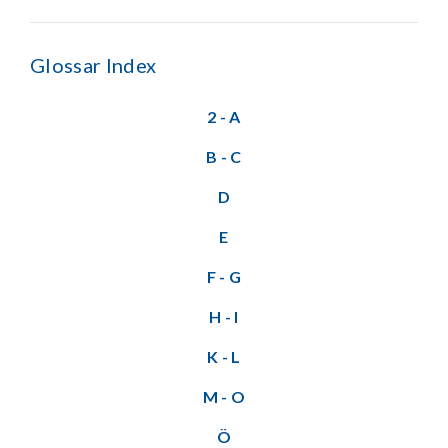
Glossar Index
2 - A
B - C
D
E
F - G
H - I
K - L
M - O
Ö