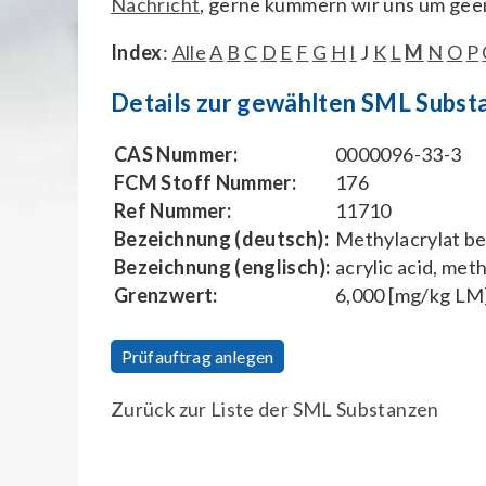
Nachricht
, gerne kümmern wir uns um gee
Index
:
Alle
A
B
C
D
E
F
G
H
I
J
K
L
M
N
O
P
Details zur gewählten SML Subst
CAS Nummer:
0000096-33-3
FCM Stoff Nummer:
176
Ref Nummer:
11710
Bezeichnung (deutsch):
Methylacrylat be
Bezeichnung (englisch):
acrylic acid, met
Grenzwert:
6,000 [mg/kg LM
Prüfauftrag anlegen
Zurück zur Liste der SML Substanzen