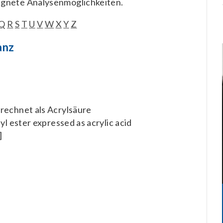
ignete Analysenmöglichkeiten.
Q
R
S
T
U
V
W
X
Y
Z
anz
rechnet als Acrylsäure
hyl ester expressed as acrylic acid
]