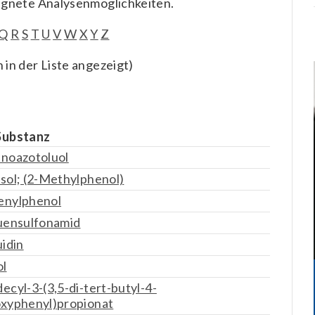
ignete Analysenmöglichkeiten.
Q
R
S
T
U
V
W
X
Y
Z
in der Liste angezeigt)
Substanz
noazotoluol
sol; (2-Methylphenol)
enylphenol
uensulfonamid
uidin
ol
ecyl-3-(3,5-di-tert-butyl-4-
xyphenyl)propionat