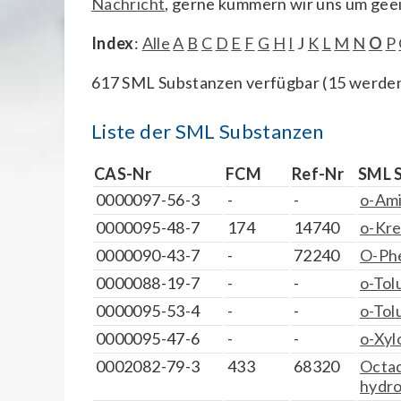
Nachricht
, gerne kümmern wir uns um gee
Index
:
Alle
A
B
C
D
E
F
G
H
I
J
K
L
M
N
O
P
617 SML Substanzen verfügbar (15 werden 
Liste der SML Substanzen
CAS-Nr
FCM
Ref-Nr
SML 
0000097-56-3
-
-
o-Ami
0000095-48-7
174
14740
o-Kre
0000090-43-7
-
72240
O-Ph
0000088-19-7
-
-
o-Tol
0000095-53-4
-
-
o-Tol
0000095-47-6
-
-
o-Xyl
0002082-79-3
433
68320
Octad
hydro