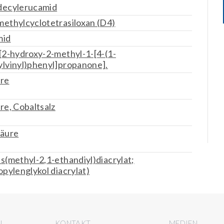
decylerucamid
ethylcyclotetrasiloxan (D4)
mid
[2-hydroxy-2-methyl-1-[4-(1-
lvinyl)phenyl]propanone].
ure
re, Cobaltsalz
säure
s(methyl-2,1-ethandiyl)diacrylat;
opylenglykol diacrylat)
N
KONTAKT
MEDIEN