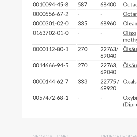
0010094-45-8
587
68400
Octa
0000556-67-2
-
-
Octam
0000301-02-0
335
68960
Olea
0163702-01-0
-
-
Oligo
methy
0000112-80-1
270
22763/
Ölsä
69040
0014666-94-5
270
22763,
Ölsäu
69040
0000144-62-7
333
22775 /
Oxal
69920
0057472-68-1
-
-
Oxybi
(Dipr
INFORMATIONEN
PRÜFMETHODE