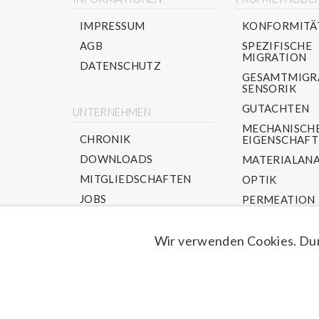
IMPRESSUM
KONFORMITÄ
AGB
SPEZIFISCHE
MIGRATION
DATENSCHUTZ
GESAMTMIGR
SENSORIK
GUTACHTEN
UNTERNEHMEN
MECHANISCH
CHRONIK
EIGENSCHAF
DOWNLOADS
MATERIALANA
MITGLIEDSCHAFTEN
OPTIK
JOBS
PERMEATION
PPWR/ RECYC
NEU-IM AUFBA
Wir verwenden Cookies. Dur
© 2026 Innoform GmbH Testservice