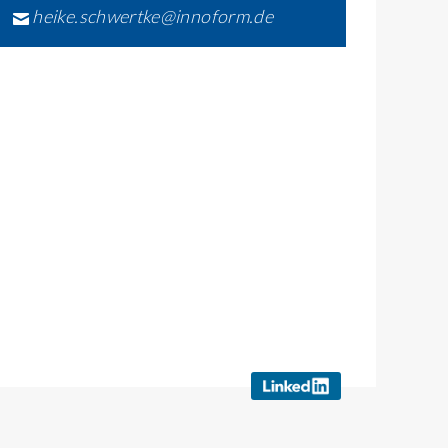
heike.schwertke@innoform.de