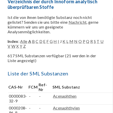
Verzeichnis der durch Innoform analytisch
überprüfbaren Stoffe
Ist die von ihnen benötigte Substanz noch nicht
gelistet? Senden sie uns bitte eine
Nachricht
, gerne
kümmern wir uns um geeignete
Analysenmöglichkeiten.
Index
:
Alle
A
B
C
D
E
F
G
H
I
J
K
L
M
N
O
P
Q
R
S
T
U
V
W
X
Y
Z
617 SML Substanzen verfügbar (21 werden in der
Liste angezeigt)
Liste der SML Substanzen
Ref-
CAS-Nr
FCM
SML Substanz
Nr
0000083-
-
-
Acenaphthen
32-9
0000208-
-
-
Acenaphthylen
96-8