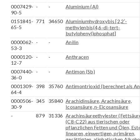
0007429-
-
-
Aluminium (Al)
90-5
0151841-
771
34650
Aluminiumhydroxybis [2,2′-
65-5
methylenbis(4,6-di-tert-
butylphenyl)phosphat]
0000062-
-
-
Anilin
53-3
0000120-
-
-
Anthracen
12-7
0007440-
-
-
Antimon (Sb)
36-0
0001309-
398
35760
Antimontrioxid (berechnet als A
64-4
0000506-
345
35840
Arachidinsäure, Arachinsäure,
30-9
Icosansäure, n-Eicosansäure
-
879
31336
Arachinsäureethylester (Fettsäur
(C8-C22) aus tierischen oder
pflanzlichen Fetten und Ölen, Est
linearen, einwertigen, primären,
gesättigten, aliphatischen Alkoho