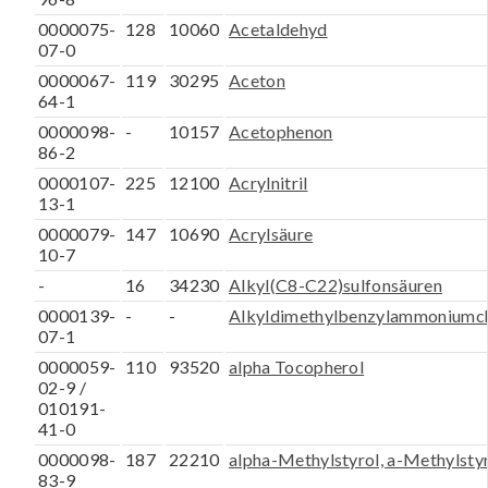
0000075-
128
10060
Acetaldehyd
07-0
0000067-
119
30295
Aceton
64-1
0000098-
-
10157
Acetophenon
86-2
0000107-
225
12100
Acrylnitril
13-1
0000079-
147
10690
Acrylsäure
10-7
-
16
34230
Alkyl(C8-C22)sulfonsäuren
0000139-
-
-
Alkyldimethylbenzylammoniumch
07-1
0000059-
110
93520
alpha Tocopherol
02-9 /
010191-
41-0
0000098-
187
22210
alpha-Methylstyrol, a-Methylsty
83-9