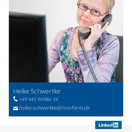
Heike Schwertke
+49 441 94986-14
heike.schwertke@innoform.de