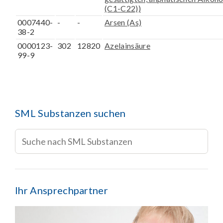
(C1-C22))
0007440-
-
-
Arsen (As)
38-2
0000123-
302
12820
Azelainsäure
99-9
SML Substanzen suchen
Ihr Ansprechpartner