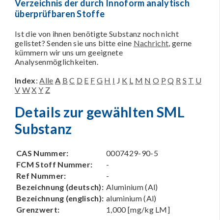
Verzeichnis der durch Innoform analytisch
überprüfbaren Stoffe
Ist die von ihnen benötigte Substanz noch nicht
gelistet? Senden sie uns bitte eine
Nachricht
, gerne
kümmern wir uns um geeignete
Analysenmöglichkeiten.
Index
:
Alle
A
B
C
D
E
F
G
H
I
J
K
L
M
N
O
P
Q
R
S
T
U
V
W
X
Y
Z
Details zur gewählten SML
Substanz
CAS Nummer:
0007429-90-5
FCM Stoff Nummer:
-
Ref Nummer:
-
Bezeichnung (deutsch):
Aluminium (Al)
Bezeichnung (englisch):
aluminium (Al)
Grenzwert:
1,000 [mg/kg LM]