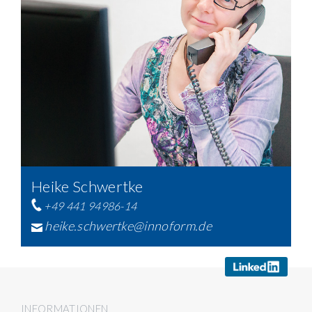
Heike Schwertke
+49 441 94986-14
heike.schwertke@innoform.de
INFORMATIONEN