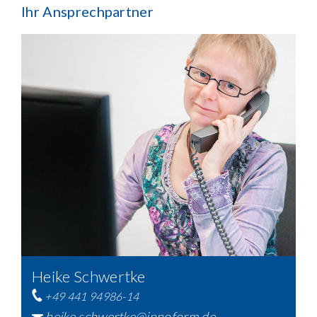
Ihr Ansprechpartner
Heike Schwertke
+49 441 94986-14
heike.schwertke@innoform.de