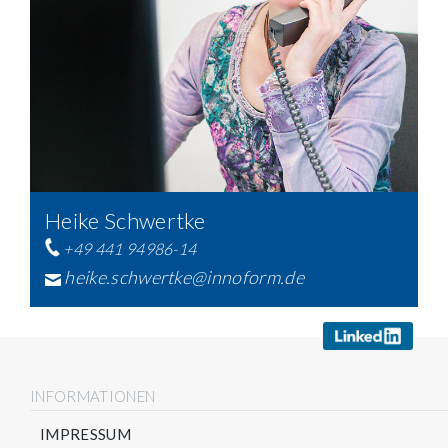
Heike Schwertke
+49 441 94986-14
heike.schwertke@innoform.de
INFORMATIONEN
IMPRESSUM