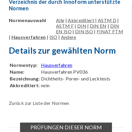
Verzeichnis der durch Innoform unterstützte
Normen
Normenauswahl
Alle
|
Akkreditiert
|
ASTM D
|
ASTM F
|
DIN
|
DIN EN
|
DIN
EN ISO
|
DIN ISO
|
FINAT FTM
|
Hausverfahren
|
ISO
|
Andere
Details zur gewählten Norm
Normentyp:
Hausverfahren
Name:
Hausverfahren PV036
Bezeichnung:
Dichtheits- Poren- und Lecktests
Akkreditiert:
nein
Zurück zur Liste der Normen
PRÜFUNGEN DIESER NORM