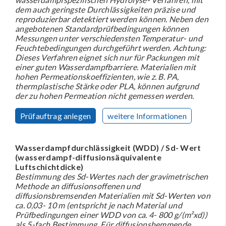
dem auch geringste Durchlässigkeiten präzise und
reproduzierbar detektiert werden können. Neben den
angebotenen Standardprüfbedingungen können
Messungen unter verschiedensten Temperatur- und
Feuchtebedingungen durchgeführt werden. Achtung:
Dieses Verfahren eignet sich nur für Packungen mit
einer guten Wasserdampfbarriere. Materialien mit
hohen Permeationskoeffizienten, wie z. B. PA,
thermplastische Stärke oder PLA, können aufgrund
der zu hohen Permeation nicht gemessen werden.
Prüfauftrag anlegen
weitere Informationen
Wasserdampfdurchlässigkeit (WDD) / Sd- Wert
(wasserdampf-diffusionsäquivalente
Luftschichtdicke)
Bestimmung des Sd-Wertes nach der gravimetrischen
Methode an diffusionsoffenen und
diffusionsbremsenden Materialien mit Sd-Werten von
ca. 0,03- 10 m (entspricht je nach Material und
Prüfbedingungen einer WDD von ca. 4- 800 g/(m²xd))
als 5-fach Bestimmung. Für diffusionshemmende,