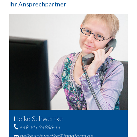
Ihr Ansprechpartner
Heike Schwertke
+49 441 94986-14
heike.schwertke@innoform.de