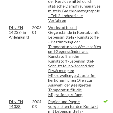
der Restlösemittel durch
statische Dampfraumanalyse
mittels Gaschromatographie
- Teil 2: Industrielle
Verfahren
DIN EN
2003-
Werkstoffe und
14233 (in
01
Gegenstände in Kontakt mit
Anlehnung)
Lebensmitteln - Kunststoffe
- Bestimmung der
Temperatur von Werkstoffen
und Gegenständen aus
Kunststoff an der
Kunststoff-Lebensmittel-
Schnittstelle während der
Erwärmung im
Mikrowellengerät oder im
herkömmlichen Ofen zur
Auswahl der geeigneten
Temperatur für die
Migrationsprüfung
DIN EN
2004-
Papier und Pappe
14338
03
vorgesehen für den Kontakt
mit Lebensmitteln -