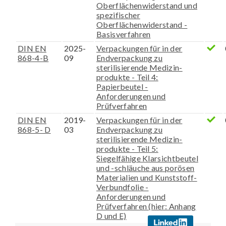
Oberflächenwiderstand und
spezifischer
Oberflächenwiderstand -
Basisverfahren
DIN EN
2025-
Verpackungen für in der
868-4-B
09
Endverpackung zu
sterilisierende Medizin-
produkte - Teil 4:
Papierbeutel -
Anforderungen und
Prüfverfahren
DIN EN
2019-
Verpackungen für in der
868-5- D
03
Endverpackung zu
sterilisierende Medizin-
produkte - Teil 5:
Siegelfähige Klarsichtbeutel
und -schläuche aus porösen
Materialien und Kunststoff-
Verbundfolie -
Anforderungen und
Prüfverfahren (hier: Anhang
D und E)