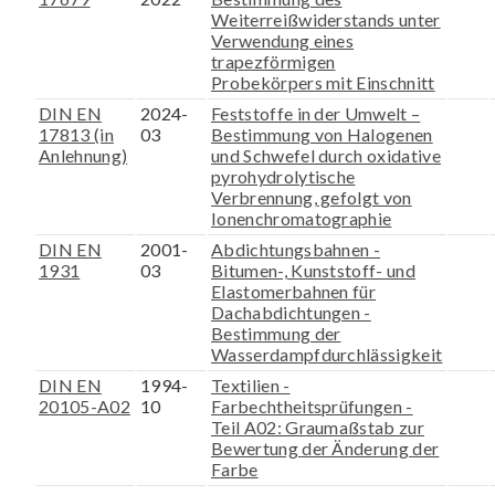
Weiterreißwiderstands unter
Verwendung eines
trapezförmigen
Probekörpers mit Einschnitt
DIN EN
2024-
Feststoffe in der Umwelt –
17813 (in
03
Bestimmung von Halogenen
Anlehnung)
und Schwefel durch oxidative
pyrohydrolytische
Verbrennung, gefolgt von
Ionenchromatographie
DIN EN
2001-
Abdichtungsbahnen -
1931
03
Bitumen-, Kunststoff- und
Elastomerbahnen für
Dachabdichtungen -
Bestimmung der
Wasserdampfdurchlässigkeit
DIN EN
1994-
Textilien -
20105-A02
10
Farbechtheitsprüfungen -
Teil A02: Graumaßstab zur
Bewertung der Änderung der
Farbe