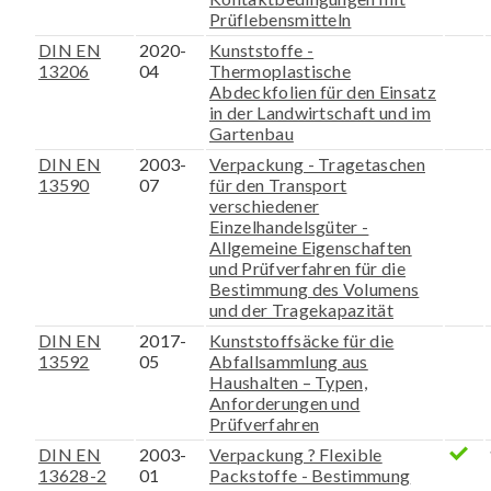
Prüflebensmitteln
DIN EN
2020-
Kunststoffe -
13206
04
Thermoplastische
Abdeckfolien für den Einsatz
in der Landwirtschaft und im
Gartenbau
DIN EN
2003-
Verpackung - Tragetaschen
13590
07
für den Transport
verschiedener
Einzelhandelsgüter -
Allgemeine Eigenschaften
und Prüfverfahren für die
Bestimmung des Volumens
und der Tragekapazität
DIN EN
2017-
Kunststoffsäcke für die
13592
05
Abfallsammlung aus
Haushalten – Typen,
Anforderungen und
Prüfverfahren
DIN EN
2003-
Verpackung ? Flexible
13628-2
01
Packstoffe - Bestimmung