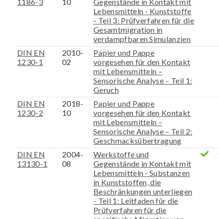
1186-3
10
Gegenstände in Kontakt mit
Lebensmitteln - Kunststoffe
- Teil 3: Prüfverfahren für die
Gesamtmigration in
verdampfbaren Simulanzien
DIN EN
2010-
Papier und Pappe
1230-1
02
vorgesehen für den Kontakt
mit Lebensmitteln –
Sensorische Analyse – Teil 1:
Geruch
DIN EN
2018-
Papier und Pappe
1230-2
10
vorgesehen für den Kontakt
mit Lebensmitteln –
Sensorische Analyse – Teil 2:
Geschmacksübertragung
DIN EN
2004-
Werkstoffe und
13130-1
08
Gegenstände in Kontakt mit
Lebensmitteln - Substanzen
in Kunststoffen, die
Beschränkungen unterliegen
- Teil 1: Leitfaden für die
Prüfverfahren für die