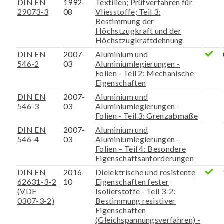
DIN EN
1992-
Textilien; Prüfverfahren für
29073-3
08
Vliesstoffe; Teil 3:
Bestimmung der
Höchstzugkraft und der
Höchstzugkraftdehnung
DIN EN
2007-
Aluminium und
546-2
03
Aluminiumlegierungen -
Folien - Teil 2: Mechanische
Eigenschaften
DIN EN
2007-
Aluminium und
546-3
03
Aluminiumlegierungen -
Folien - Teil 3: Grenzabmaße
DIN EN
2007-
Aluminium und
546-4
03
Aluminiumlegierungen –
Folien – Teil 4: Besondere
Eigenschaftsanforderungen
DIN EN
2016-
Dielektrische und resistente
62631-3-2
10
Eigenschaften fester
(VDE
Isolierstoffe - Teil 3-2:
0307-3-2)
Bestimmung resistiver
Eigenschaften
(Gleichspannungsverfahren) -