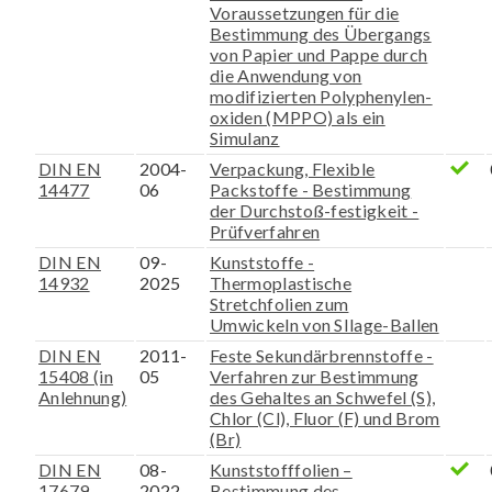
Voraussetzungen für die
Bestimmung des Übergangs
von Papier und Pappe durch
die Anwendung von
modifizierten Polyphenylen-
oxiden (MPPO) als ein
Simulanz
DIN EN
2004-
Verpackung, Flexible
14477
06
Packstoffe - Bestimmung
der Durchstoß-festigkeit -
Prüfverfahren
DIN EN
09-
Kunststoffe -
14932
2025
Thermoplastische
Stretchfolien zum
Umwickeln von SIlage-Ballen
DIN EN
2011-
Feste Sekundärbrennstoffe -
15408 (in
05
Verfahren zur Bestimmung
Anlehnung)
des Gehaltes an Schwefel (S),
Chlor (Cl), Fluor (F) und Brom
(Br)
DIN EN
08-
Kunststofffolien –
17679
2022
Bestimmung des