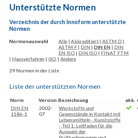
Unterstützte Normen
Verzeichnis der durch Innoform unterstützte
Normen
Normenauswahl
Alle
|
Akkreditiert
|
ASTM D
|
ASTM F
|
DIN
|
DIN EN
|
DIN
EN ISO
|
DIN ISO
|
FINAT FTM
|
Hausverfahren
|
ISO
|
Andere
29 Normen in der Liste
Liste der unterstützten Normen
Norm
Version
Bezeichnung
akk.
DIN EN
2002-
Werkstoffe und
1186-1
07
Gegenstände in Kontakt mit
Lebensmitteln - Kunststoffe
- Teil 1: Leitfaden für die
Auswahl der
Prüfbedingungen und