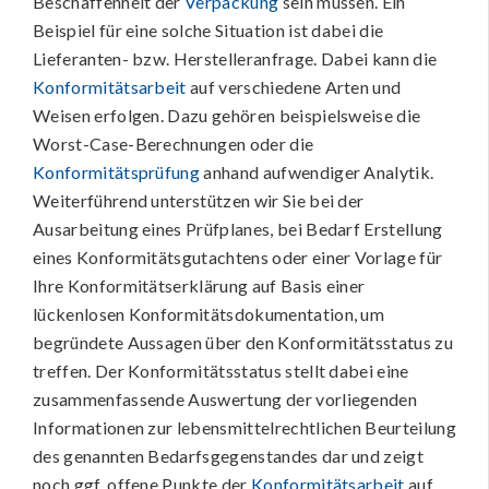
Beschaffenheit der
Verpackung
sein müssen. Ein
Beispiel für eine solche Situation ist dabei die
Lieferanten- bzw. Herstelleranfrage. Dabei kann die
Konformitätsarbeit
auf verschiedene Arten und
Weisen erfolgen. Dazu gehören beispielsweise die
Worst-Case-Berechnungen oder die
Konformitätsprüfung
anhand aufwendiger Analytik.
Weiterführend unterstützen wir Sie bei der
Ausarbeitung eines Prüfplanes, bei Bedarf Erstellung
eines Konformitätsgutachtens oder einer Vorlage für
Ihre Konformitätserklärung auf Basis einer
lückenlosen Konformitätsdokumentation, um
begründete Aussagen über den Konformitätsstatus zu
treffen. Der Konformitätsstatus stellt dabei eine
zusammenfassende Auswertung der vorliegenden
Informationen zur lebensmittelrechtlichen Beurteilung
des genannten Bedarfsgegenstandes dar und zeigt
noch ggf. offene Punkte der
Konformitätsarbeit
auf.