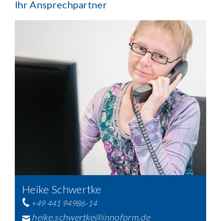
Ihr Ansprechpartner
Heike Schwertke
+49 441 94986-14
heike.schwertke@innoform.de