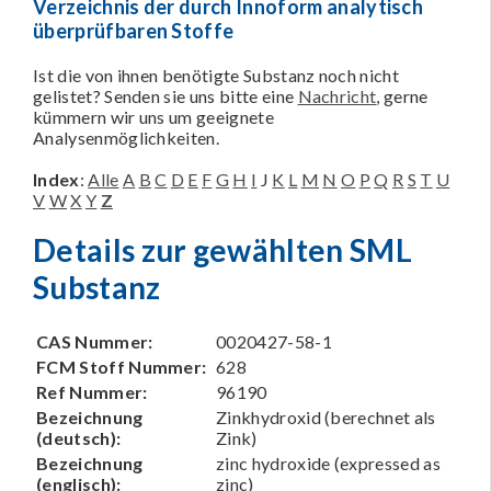
Verzeichnis der durch Innoform analytisch
überprüfbaren Stoffe
Ist die von ihnen benötigte Substanz noch nicht
gelistet? Senden sie uns bitte eine
Nachricht
, gerne
kümmern wir uns um geeignete
Analysenmöglichkeiten.
Index
:
Alle
A
B
C
D
E
F
G
H
I
J
K
L
M
N
O
P
Q
R
S
T
U
V
W
X
Y
Z
Details zur gewählten SML
Substanz
CAS Nummer:
0020427-58-1
FCM Stoff Nummer:
628
Ref Nummer:
96190
Bezeichnung
Zinkhydroxid (berechnet als
(deutsch):
Zink)
Bezeichnung
zinc hydroxide (expressed as
(englisch):
zinc)