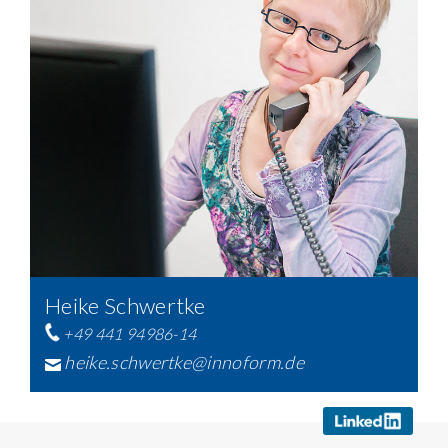
Heike Schwertke
+49 441 94986-14
heike.schwertke@innoform.de