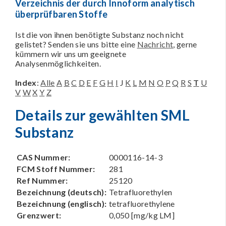
Verzeichnis der durch Innoform analytisch
überprüfbaren Stoffe
Ist die von ihnen benötigte Substanz noch nicht
gelistet? Senden sie uns bitte eine
Nachricht
, gerne
kümmern wir uns um geeignete
Analysenmöglichkeiten.
Index
:
Alle
A
B
C
D
E
F
G
H
I
J
K
L
M
N
O
P
Q
R
S
T
U
V
W
X
Y
Z
Details zur gewählten SML
Substanz
CAS Nummer:
0000116-14-3
FCM Stoff Nummer:
281
Ref Nummer:
25120
Bezeichnung (deutsch):
Tetrafluorethylen
Bezeichnung (englisch):
tetrafluorethylene
Grenzwert:
0,050 [mg/kg LM]