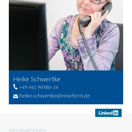
Heike Schwertke
+49 441 94986-14
heike.schwertke@innoform.de
INFORMATIONEN