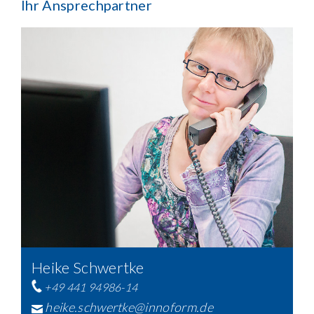
Ihr Ansprechpartner
Heike Schwertke
+49 441 94986-14
heike.schwertke@innoform.de