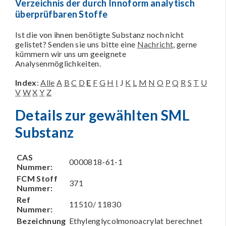
Verzeichnis der durch Innoform analytisch
überprüfbaren Stoffe
Ist die von ihnen benötigte Substanz noch nicht
gelistet? Senden sie uns bitte eine
Nachricht
, gerne
kümmern wir uns um geeignete
Analysenmöglichkeiten.
Index
:
Alle
A
B
C
D
E
F
G
H
I
J
K
L
M
N
O
P
Q
R
S
T
U
V
W
X
Y
Z
Details zur gewählten SML
Substanz
CAS
0000818-61-1
Nummer:
FCM Stoff
371
Nummer:
Ref
11510/ 11830
Nummer:
Bezeichnung
Ethylenglycolmonoacrylat berechnet