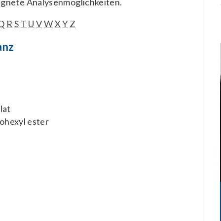
ignete Analysenmöglichkeiten.
Q
R
S
T
U
V
W
X
Y
Z
anz
lat
sohexyl ester