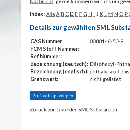
Nachricht
, gerne kümmern wir uns um gee
Index
:
Alle
A
B
C
D
E
F
G
H
I
J
K
L
M
N
O
P
Details zur gewählten SML Subst
CAS Nummer:
0000146-50-9
FCM Stoff Nummer:
-
Ref Nummer:
-
Bezeichnung (deutsch):
Diisohexyl-Phtha
Bezeichnung (englisch):
phthalic acid, dii
Grenzwert:
nicht gelistet
Prüfauftrag anlegen
Zurück zur Liste der SML Substanzen