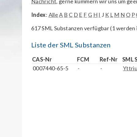
Nachricht
, gerne kümmern wir uns um gee
Index
:
Alle
A
B
C
D
E
F
G
H
I
J
K
L
M
N
O
P
617 SML Substanzen verfügbar (1 werden i
Liste der SML Substanzen
CAS-Nr
FCM
Ref-Nr
SML 
0007440-65-5
-
-
Yttri