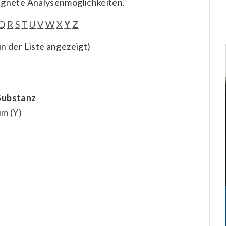
ignete Analysenmöglichkeiten.
Q
R
S
T
U
V
W
X
Y
Z
n der Liste angezeigt)
Substanz
um (Y)