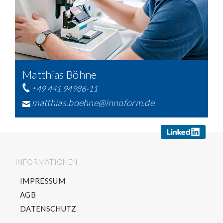
Matthias Böhne
+49 441 94986-11
matthias.boehne@innoform.de
INFORMATIONEN
IMPRESSUM
AGB
DATENSCHUTZ