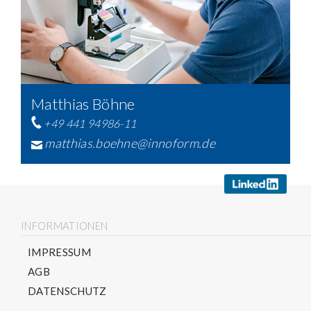
Matthias Böhne
+49 441 94986-11
matthias.boehne@innoform.de
INFORMATIONEN
IMPRESSUM
AGB
DATENSCHUTZ