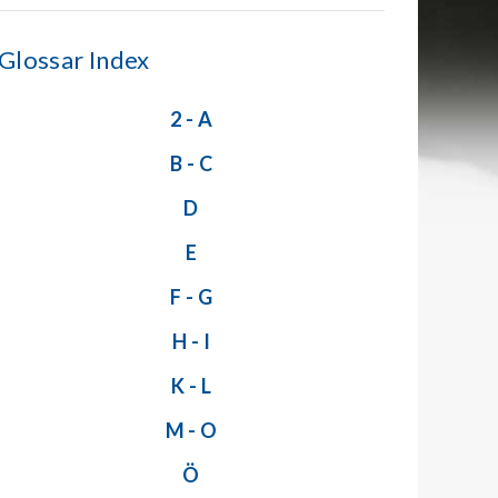
Glossar Index
2 - A
B - C
D
E
F - G
H - I
K - L
M - O
Ö