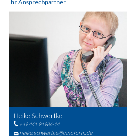
Ihr Ansprechpartner
Heike Schwertke
+49 441 94986-14
heike.schwertke@innoform.de