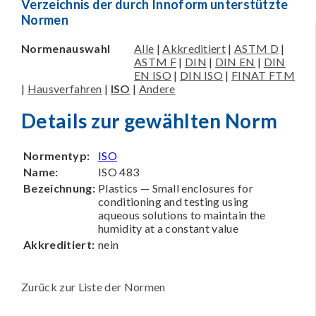
Verzeichnis der durch Innoform unterstützte
Normen
Normenauswahl
Alle
|
Akkreditiert
|
ASTM D
|
ASTM F
|
DIN
|
DIN EN
|
DIN
EN ISO
|
DIN ISO
|
FINAT FTM
|
Hausverfahren
|
ISO
|
Andere
Details zur gewählten Norm
Normentyp:
ISO
Name:
ISO 483
Bezeichnung:
Plastics — Small enclosures for
conditioning and testing using
aqueous solutions to maintain the
humidity at a constant value
Akkreditiert:
nein
Zurück zur Liste der Normen