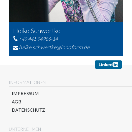
Heike Schwertke
+49 441 94986-14
heike.schwertke@innoform.de
INFORMATIONEN
IMPRESSUM
AGB
DATENSCHUTZ
UNTERNEHMEN