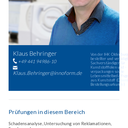
Klaus Behringer
Von der IHK Oldenburg 
bestellter und vereidig
+49 441 94986-10
Sachverständiger für
Kunststofffolien und -
verpackungen sowie
Klaus.Behringer@innoform.de
Lebensmittelbedarfsg
aus Kunststoff (
Downl
Bestellungsurkunde
)
Prüfungen in diesem Bereich
Schadensanalyse, Untersuchung von Reklamationen,