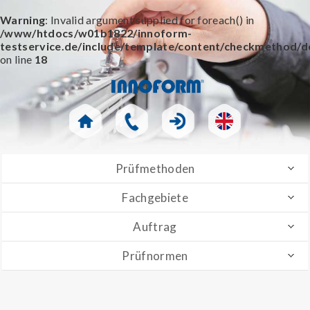
Warning
: Invalid argument supplied for foreach() in
/www/htdocs/w01b1822/innoform-
testservice.de/include/template/content/checkmethod/de
on line
18
Prüfmethoden
Fachgebiete
Auftrag
Prüfnormen