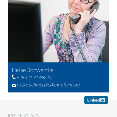
Heike Schwertke
+49 441 94986-14
heike.schwertke@innoform.de
INFORMATIONEN