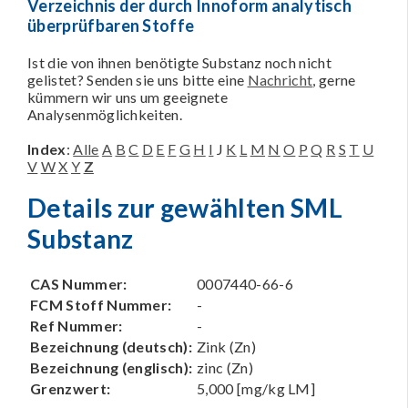
Verzeichnis der durch Innoform analytisch
überprüfbaren Stoffe
Ist die von ihnen benötigte Substanz noch nicht
gelistet? Senden sie uns bitte eine
Nachricht
, gerne
kümmern wir uns um geeignete
Analysenmöglichkeiten.
Index
:
Alle
A
B
C
D
E
F
G
H
I
J
K
L
M
N
O
P
Q
R
S
T
U
V
W
X
Y
Z
Details zur gewählten SML
Substanz
CAS Nummer:
0007440-66-6
FCM Stoff Nummer:
-
Ref Nummer:
-
Bezeichnung (deutsch):
Zink (Zn)
Bezeichnung (englisch):
zinc (Zn)
Grenzwert:
5,000 [mg/kg LM]