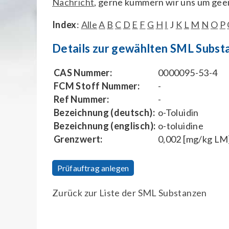
Nachricht
, gerne kümmern wir uns um gee
Index
:
Alle
A
B
C
D
E
F
G
H
I
J
K
L
M
N
O
P
Details zur gewählten SML Subst
CAS Nummer:
0000095-53-4
FCM Stoff Nummer:
-
Ref Nummer:
-
Bezeichnung (deutsch):
o-Toluidin
Bezeichnung (englisch):
o-toluidine
Grenzwert:
0,002 [mg/kg LM
Prüfauftrag anlegen
Zurück zur Liste der SML Substanzen