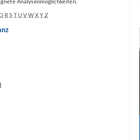
ignete Analysenmöglichkeiten.
Q
R
S
T
U
V
W
X
Y
Z
anz
]