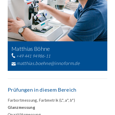
Matthias Böhne
+49 441 94986-11
matthias.boehne@innoform.de
Prüfungen in diesem Bereich
Farbortmessung, Farbmetrik (L*, a*, b*)
Glanzmessung
Opazitätsmessung