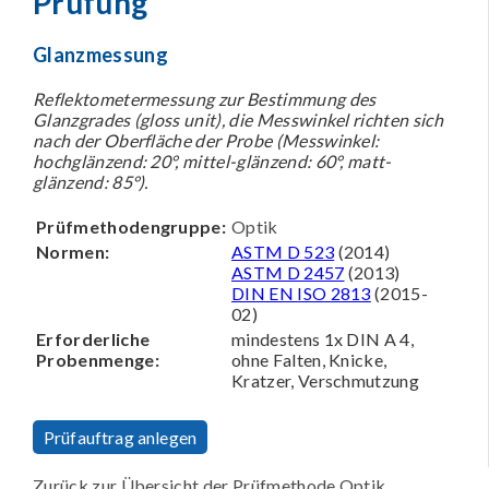
Prüfung
Glanzmessung
Reflektometermessung zur Bestimmung des
Glanzgrades (gloss unit), die Messwinkel richten sich
nach der Oberfläche der Probe (Messwinkel:
hochglänzend: 20°, mittel-glänzend: 60°, matt-
glänzend: 85°).
Prüfmethodengruppe:
Optik
Normen:
ASTM D 523
(2014)
ASTM D 2457
(2013)
DIN EN ISO 2813
(2015-
02)
Erforderliche
mindestens 1x DIN A 4,
Probenmenge:
ohne Falten, Knicke,
Kratzer, Verschmutzung
Prüfauftrag anlegen
Zurück zur Übersicht der Prüfmethode Optik