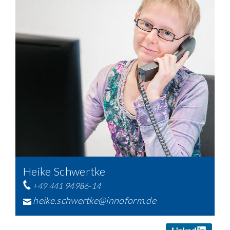
Heike Schwertke
+49 441 94986-14
heike.schwertke@innoform.de