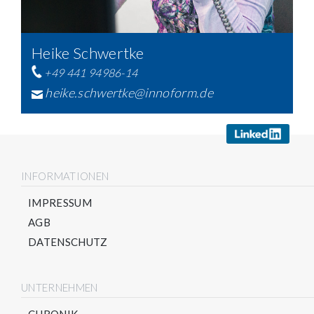
Heike Schwertke
+49 441 94986-14
heike.schwertke@innoform.de
INFORMATIONEN
IMPRESSUM
AGB
DATENSCHUTZ
UNTERNEHMEN