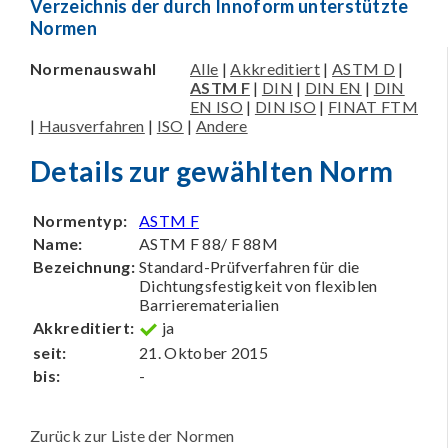
Verzeichnis der durch Innoform unterstützte
Normen
Normenauswahl
Alle
|
Akkreditiert
|
ASTM D
|
ASTM F
|
DIN
|
DIN EN
|
DIN
EN ISO
|
DIN ISO
|
FINAT FTM
|
Hausverfahren
|
ISO
|
Andere
Details zur gewählten Norm
Normentyp:
ASTM F
Name:
ASTM F 88/ F 88M
Bezeichnung:
Standard-Prüfverfahren für die
Dichtungsfestigkeit von flexiblen
Barrierematerialien
Akkreditiert:
ja
seit:
21. Oktober 2015
bis:
-
Zurück zur Liste der Normen