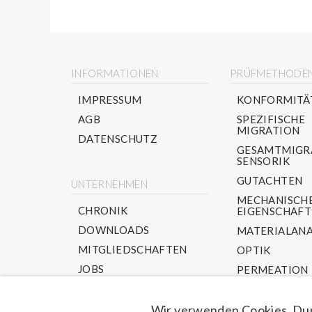
INFORMATIONEN
PRÜFMETHODE
IMPRESSUM
KONFORMITÄ
AGB
SPEZIFISCHE
MIGRATION
DATENSCHUTZ
GESAMTMIGR
SENSORIK
GUTACHTEN
UNTERNEHMEN
MECHANISCH
CHRONIK
EIGENSCHAF
DOWNLOADS
MATERIALANA
MITGLIEDSCHAFTEN
OPTIK
JOBS
PERMEATION
PPWR/ RECYC
NEU-IM AUFBA
Wir verwenden Cookies. Dur