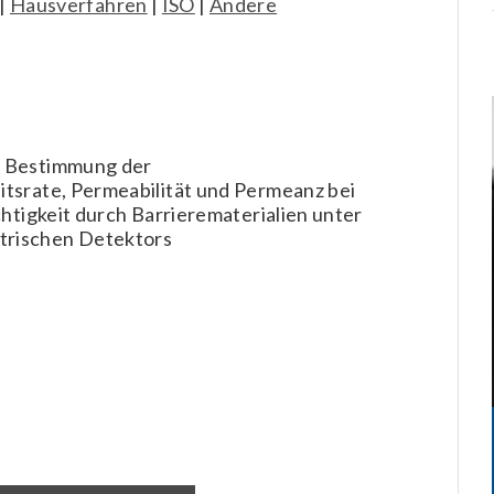
|
Hausverfahren
|
ISO
|
Andere
r Bestimmung der
itsrate, Permeabilität und Permeanz bei
chtigkeit durch Barrierematerialien unter
trischen Detektors