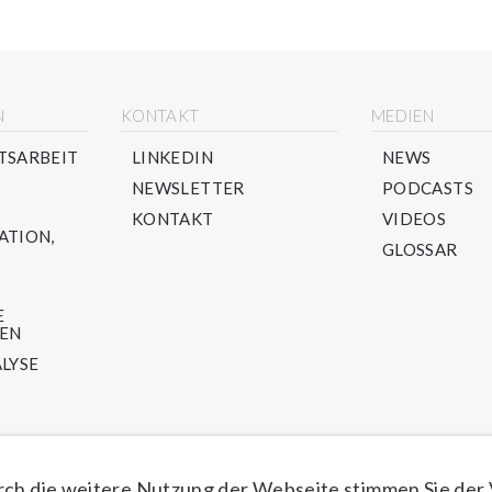
N
KONTAKT
MEDIEN
TSARBEIT
LINKEDIN
NEWS
NEWSLETTER
PODCASTS
KONTAKT
VIDEOS
ATION,
GLOSSAR
E
TEN
LYSE
LING-
U -
ch die weitere Nutzung der Webseite stimmen Sie der