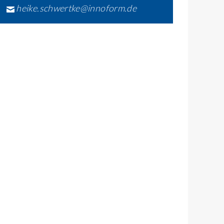
heike.schwertke@innoform.de