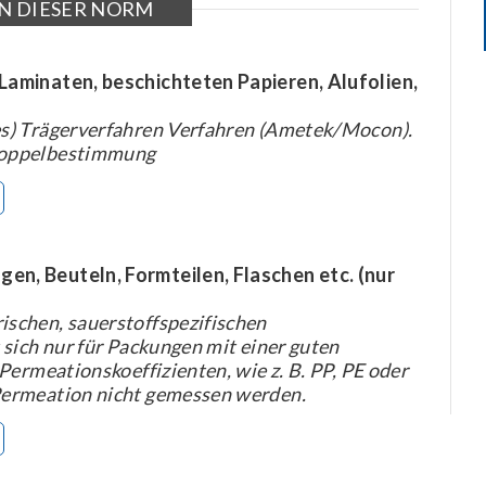
N DIESER NORM
Laminaten, beschichteten Papieren, Alufolien,
s) Trägerverfahren Verfahren (Ametek/Mocon).
Doppelbestimmung
n, Beuteln, Formteilen, Flaschen etc. (nur
schen, sauerstoffspezifischen
sich nur für Packungen mit einer guten
Permeationskoeffizienten, wie z. B. PP, PE oder
Permeation nicht gemessen werden.