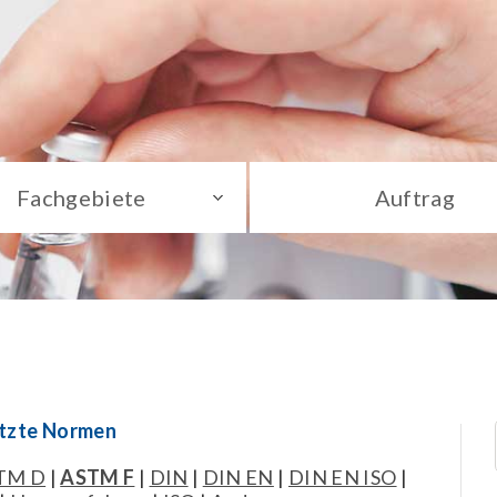
Fachgebiete
Auftrag
ützte Normen
TM D
|
ASTM F
|
DIN
|
DIN EN
|
DIN EN ISO
|