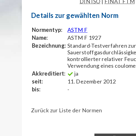
DIN ISO
|
FINAT FTM
Details zur gewählten Norm
Normentyp:
ASTM F
Name:
ASTM F 1927
Bezeichnung:
Standard-Testverfahren zu
Sauerstoffgasdurchlässigke
kontrollierter relativer Feu
Verwendung eines coulome
Akkreditiert:
ja
seit:
11. Dezember 2012
bis:
-
Zurück zur Liste der Normen