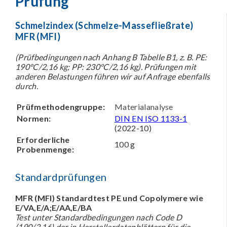
Prüfung
Schmelzindex (Schmelze-Massefließrate)
MFR (MFI)
(Prüfbedingungen nach Anhang B Tabelle B1, z. B. PE:
190°C/2,16 kg; PP: 230°C/2,16 kg). Prüfungen mit
anderen Belastungen führen wir auf Anfrage ebenfalls
durch.
Prüfmethodengruppe:
Materialanalyse
Normen:
DIN EN ISO 1133-1
(2022-10)
Erforderliche
100 g
Probenmenge:
Standardprüfungen
MFR (MFI) Standardtest PE und Copolymere wie
E/VA,E/A;E/AA,E/BA
Test unter Standardbedingungen nach Code D
(190/2,16) der in Herstellerdatenblättern für die