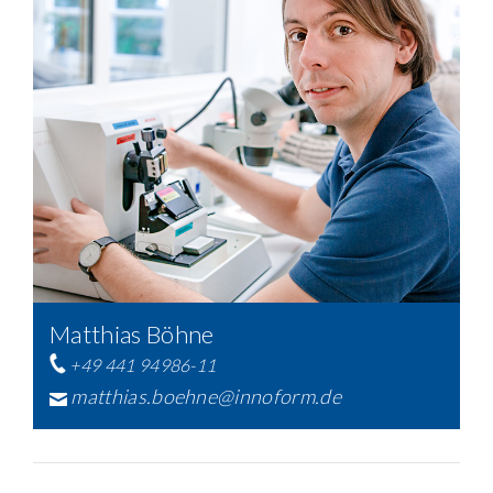
Matthias Böhne
+49 441 94986-11
matthias.boehne@innoform.de